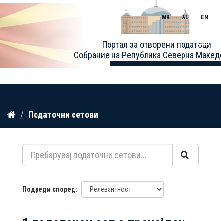
MK
AL
EN
Toggle
Портал за отворени податоци
naviga
Собрание на Република Северна Макед
Прескокнете
Податочни сетови
до
содржина
Подреди според