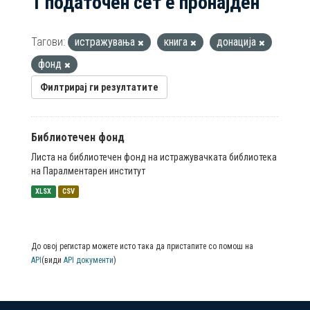
1 податочен сет е пронајден
Тагови:
истражувања
книга
донација
фонд
Филтрирај ги резултатите
Библиотечен фонд
Листа на библиотечен фонд на истражувачката библиотека
на Паралментарен институт
XLSX
CSV
До овој регистар можете исто така да пристапите со помош на
API
(види
API документи
)