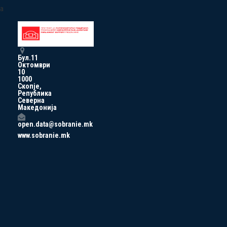
a
Бул.11
Октомври
10
1000
Скопје,
Република
Северна
Македонија
open.data@sobranie.mk
www.sobranie.mk