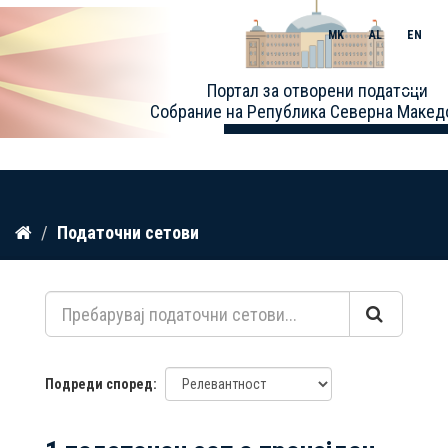
MK
AL
EN
Toggle
Портал за отворени податоци
naviga
Собрание на Република Северна Макед
Прескокнете
Податочни сетови
до
содржина
Подреди според