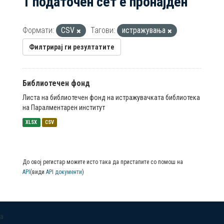
1 податочен сет е пронајден
Формати:
CSV
Тагови:
истражувања
Филтрирај ги резултатите
Библиотечен фонд
Листа на библиотечен фонд на истражувачката библиотека
на Паралментарен институт
XLSX
CSV
До овој регистар можете исто така да пристапите со помош на
API
(види
API документи
)
a