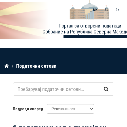
MK
AL
EN
Toggle
Портал за отворени податоци
naviga
Собрание на Република Северна Макед
Прескокнете
Податочни сетови
до
содржина
Подреди според