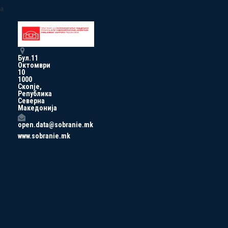
a
Бул.11
Октомври
10
1000
Скопје,
Република
Северна
Македонија
open.data@sobranie.mk
www.sobranie.mk