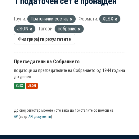
1 податочен сет е пронајден
Групи:
Пратенички состав
Формати:
XLSX
JSON
Тагови:
собрание
Филтрирај ги резултатите
Претседатели на Собранието
податоци за претседателите на Собранието од 1944 година
до денес
XLSX
JSON
До овој регистар можете исто така да пристапите со помош на
API
(види
API документи
)