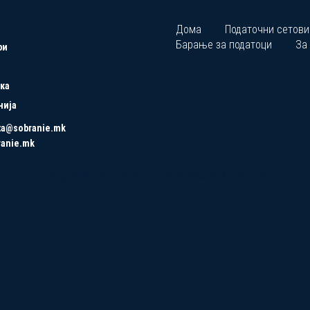
Дома
Податочни сетови
Барање за податоци
За
ри
ка
нија
ta@sobranie.mk
ranie.mk
Copyrights © 2021 All Rights Reserved by Asseco SEE.