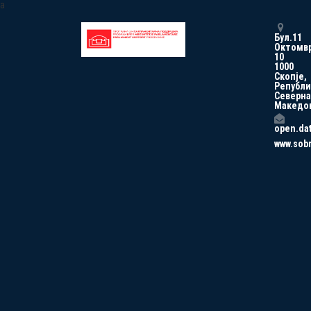
a
Бул.11
Октомв
10
1000
Скопје,
Републи
Северна
Македо
open.da
www.sob