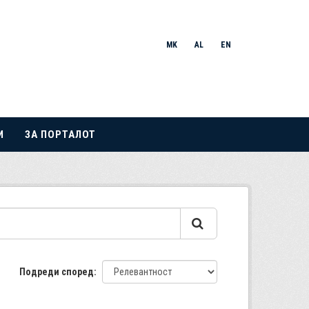
MK
AL
EN
И
ЗА ПОРТАЛОТ
Подреди според