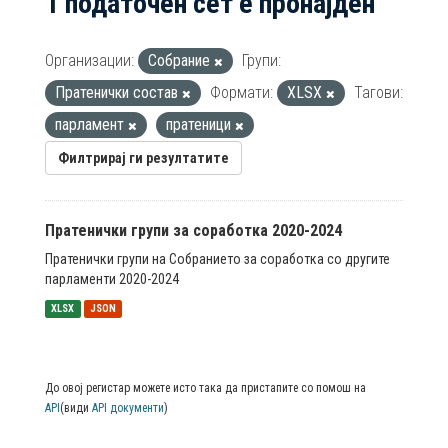
1 податочен сет е пронајден
Организации:
Собрание
Групи:
Пратенички состав
Формати:
XLSX
Тагови:
парламент
пратеници
Филтрирај ги резултатите
Пратенички групи за соработка 2020-2024
Пратенички групи на Собранието за соработка со другите
парламенти 2020-2024
XLSX
JSON
До овој регистар можете исто така да пристапите со помош на
API
(види
API документи
)