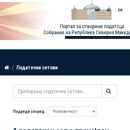
MK
AL
EN
Toggle
Портал за отворени податоци
naviga
Собрание на Република Северна Макед
Прескокнете
Податочни сетови
до
содржина
Подреди според