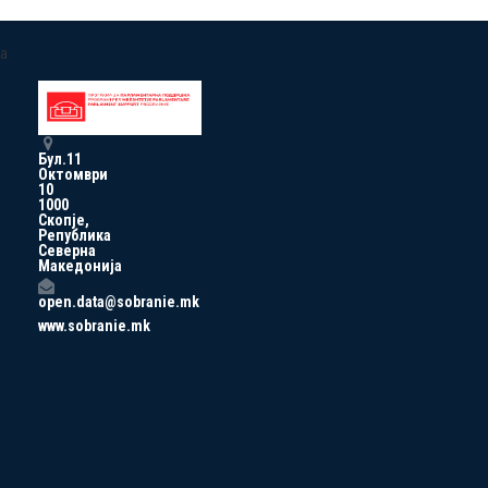
a
Бул.11
Октомври
10
1000
Скопје,
Република
Северна
Македонија
open.data@sobranie.mk
www.sobranie.mk