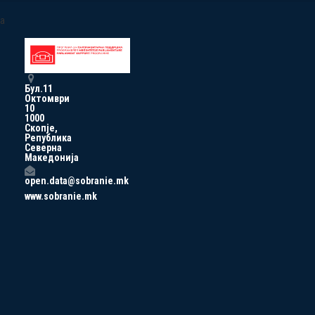
a
Бул.11
Октомври
10
1000
Скопје,
Република
Северна
Македонија
open.data@sobranie.mk
www.sobranie.mk