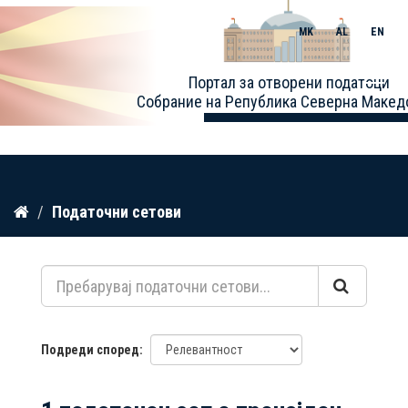
MK
AL
EN
Toggle
Портал за отворени податоци
naviga
Собрание на Република Северна Макед
Прескокнете
Податочни сетови
до
содржина
Подреди според