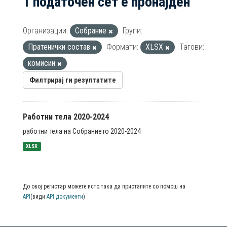
1 податочен сет е пронајден
Организации:
Собрание
Групи:
Пратенички состав
Формати:
XLSX
Тагови:
комисии
Филтрирај ги резултатите
Работни тела 2020-2024
работни тела на Собранието 2020-2024
XLSX
До овој регистар можете исто така да пристапите со помош на
API
(види
API документи
)