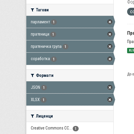
Фо
Тагови
с
парламент
1
Пра
пратеници
1
Пра
пратеничка група
1
XL
соработка
1
До о
Формати
JSON
1
XLSX
1
Лиценци
Creative Commons CC...
1