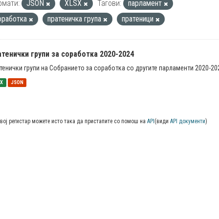
рмати:
JSON
XLSX
Тагови:
парламент
оработка
пратеничка група
пратеници
тенички групи за соработка 2020-2024
тенички групи на Собранието за соработка со другите парламенти 2020-20
SX
JSON
вој регистар можете исто така да пристапите со помош на
API
(види
API документи
)