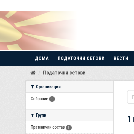
ДОМА
ПОДАТОЧНИ СЕТОВИ
ВЕСТИ
Прескокнете
Податочни сетови
до
содржина
Организации
Собрание
1
Групи
1
Пратенички состав
1