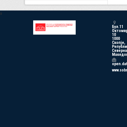
a
Бул.11
Октомв
10
1000
Скопје,
Републи
Северна
Македо
open.da
www.sob