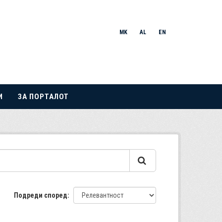
MK
AL
EN
И
ЗА ПОРТАЛОТ
Подреди според