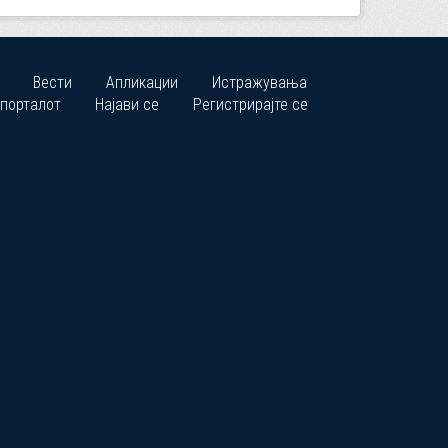
Вести
Апликации
Истражувања
 порталот
Најави се
Регистрирајте се