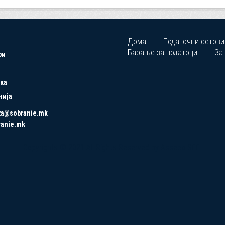
Дома
Податочни сетови
Барање за податоци
За
ри
ка
нија
ta@sobranie.mk
ranie.mk
Copyrights © 2021 All Rights Reserved by Asseco SEE.