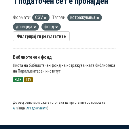
1 податочен сет е пронајден
Формати:
CSV
Тагови:
истражувања
донација
фонд
Филтрирај ги резултатите
Библиотечен фонд
Листа на библиотечен фонд на истражувачката библиотека
на Паралментарен институт
XLSX
CSV
До овој регистар можете исто така да пристапите со помош на
API
(види
API документи
)