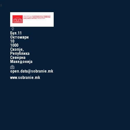
a
Бул.11
Октомври
10
1000
Скопје,
Република
Северна
Македонија
open.data@sobranie.mk
www.sobranie.mk