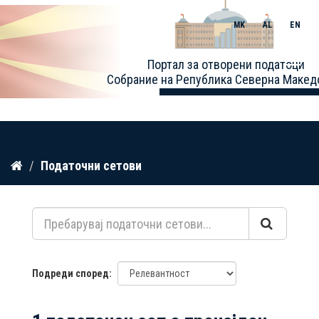
MK
AL
EN
Toggle
Портал за отворени податоци
naviga
Собрание на Република Северна Макед
Прескокнете
Податочни сетови
до
содржина
Подреди според