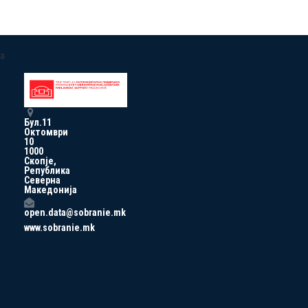
a
Бул.11
Октомври
10
1000
Скопје,
Република
Северна
Македонија
open.data@sobranie.mk
www.sobranie.mk