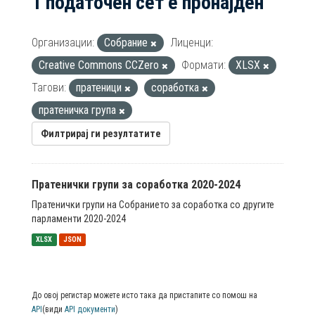
1 податочен сет е пронајден
Организации:
Собрание
Лиценци:
Creative Commons CCZero
Формати:
XLSX
Тагови:
пратеници
соработка
пратеничка група
Филтрирај ги резултатите
Пратенички групи за соработка 2020-2024
Пратенички групи на Собранието за соработка со другите
парламенти 2020-2024
XLSX
JSON
До овој регистар можете исто така да пристапите со помош на
API
(види
API документи
)