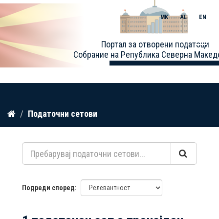
MK
AL
EN
Toggle
Портал за отворени податоци
naviga
Собрание на Република Северна Макед
Прескокнете
Податочни сетови
до
содржина
Подреди според