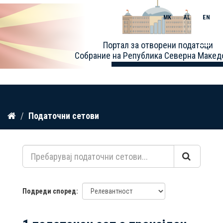
MK
AL
EN
Toggle
Портал за отворени податоци
naviga
Собрание на Република Северна Макед
Прескокнете
Податочни сетови
до
содржина
Подреди според