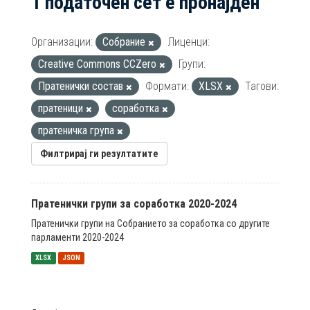
1 податочен сет е пронајден
Организации:
Собрание
Лиценци:
Creative Commons CCZero
Групи:
Пратенички состав
Формати:
XLSX
Тагови:
пратеници
соработка
пратеничка група
Филтрирај ги резултатите
Пратенички групи за соработка 2020-2024
Пратенички групи на Собранието за соработка со другите
парламенти 2020-2024
XLSX
JSON