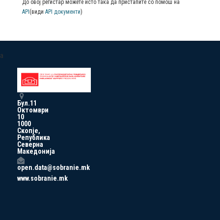
До овој регистар можете исто така да пристапите со помош на
API
(види
API документи
)
a
Бул.11
Октомври
10
1000
Скопје,
Република
Северна
Македонија
open.data@sobranie.mk
www.sobranie.mk