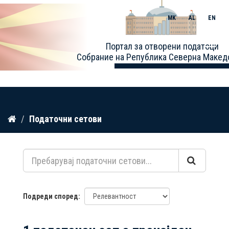
MK
AL
EN
Toggle
Портал за отворени податоци
naviga
Собрание на Република Северна Макед
Прескокнете
Податочни сетови
до
содржина
Подреди според