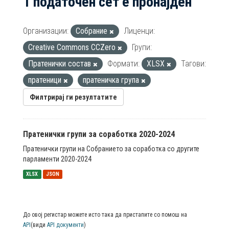
1 податочен сет е пронајден
Организации:
Собрание
Лиценци:
Creative Commons CCZero
Групи:
Пратенички состав
Формати:
XLSX
Тагови:
пратеници
пратеничка група
Филтрирај ги резултатите
Пратенички групи за соработка 2020-2024
Пратенички групи на Собранието за соработка со другите
парламенти 2020-2024
XLSX
JSON
До овој регистар можете исто така да пристапите со помош на
API
(види
API документи
)