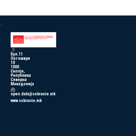
a
Бул.11
Октомври
10
1000
Скопје,
Република
Северна
Македонија
open.data@sobranie.mk
www.sobranie.mk