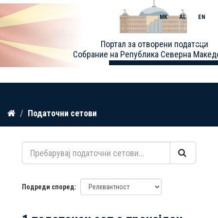
MK
AL
EN
Toggle
Портал за отворени податоци
naviga
Собрание на Република Северна Макед
Прескокнете
Податочни сетови
до
содржина
Подреди според