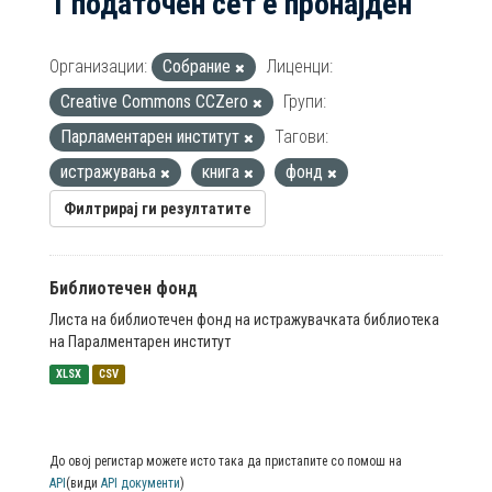
1 податочен сет е пронајден
Организации:
Собрание
Лиценци:
Creative Commons CCZero
Групи:
Парламентарен институт
Тагови:
истражувања
книга
фонд
Филтрирај ги резултатите
Библиотечен фонд
Листа на библиотечен фонд на истражувачката библиотека
на Паралментарен институт
XLSX
CSV
До овој регистар можете исто така да пристапите со помош на
API
(види
API документи
)