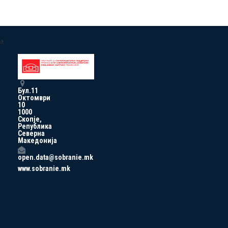
a
Бул.11
Октомври
10
1000
Скопје,
Република
Северна
Македонија
open.data@sobranie.mk
www.sobranie.mk