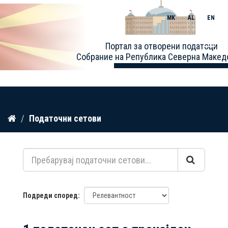
MK
AL
EN
Toggle
Портал за отворени податоци
naviga
Собрание на Република Северна Макед
Прескокнете
Податочни сетови
до
содржина
Подреди според