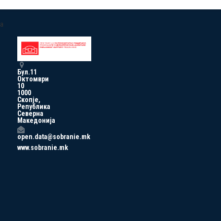
a
Бул.11
Октомври
10
1000
Скопје,
Република
Северна
Македонија
open.data@sobranie.mk
www.sobranie.mk