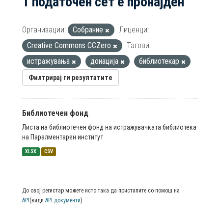
1 податочен сет е пронајден
Организации:
Собрание
Лиценци:
Creative Commons CCZero
Тагови:
истражувања
донација
библиотекар
Филтрирај ги резултатите
Библиотечен фонд
Листа на библиотечен фонд на истражувачката библиотека
на Паралментарен институт
XLSX
CSV
До овој регистар можете исто така да пристапите со помош на
API
(види
API документи
)