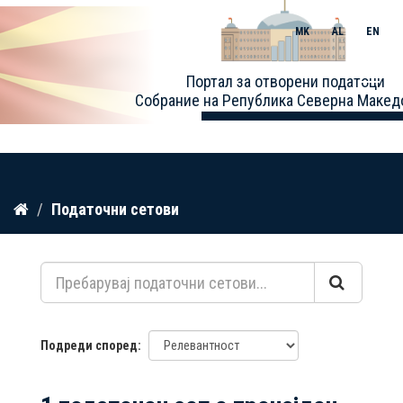
MK
AL
EN
Toggle
Портал за отворени податоци
naviga
Собрание на Република Северна Макед
Прескокнете
Податочни сетови
до
содржина
Подреди според