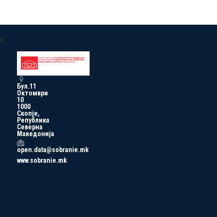
a
Бул.11
Октомври
10
1000
Скопје,
Република
Северна
Македонија
open.data@sobranie.mk
www.sobranie.mk