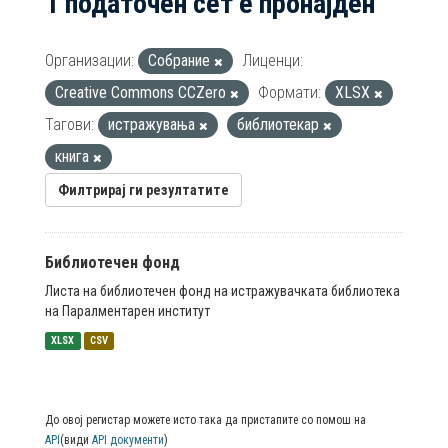
1 податочен сет е пронајден
Организации:
Собрание
Лиценци:
Creative Commons CCZero
Формати:
XLSX
Тагови:
истражувања
библиотекар
книга
Филтрирај ги резултатите
Библиотечен фонд
Листа на библиотечен фонд на истражувачката библиотека
на Паралментарен институт
XLSX
CSV
До овој регистар можете исто така да пристапите со помош на
API
(види
API документи
)