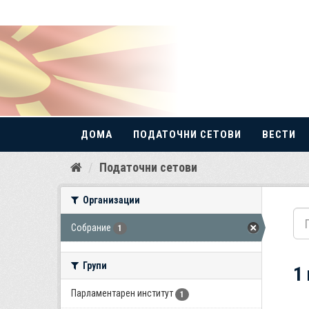
ДОМА
ПОДАТОЧНИ СЕТОВИ
ВЕСТИ
Прескокнете
Податочни сетови
до
содржина
Организации
Собрание
1
Групи
1
Парламентарен институт
1