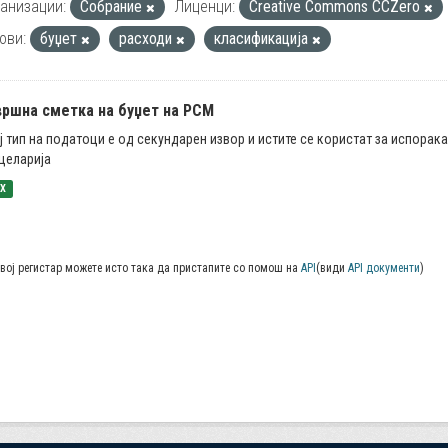
анизации:
Собрание
Лиценци:
Creative Commons CCZero
ови:
буџет
расходи
класификација
вршна сметка на буџет на РСМ
ј тип на податоци е од секундарен извор и истите се користат за испорак
целарија
SX
вој регистар можете исто така да пристапите со помош на
API
(види
API документи
)