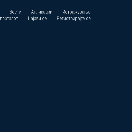
Вести
Апликации
Истражувања
 порталот
Најави се
Регистрирајте се