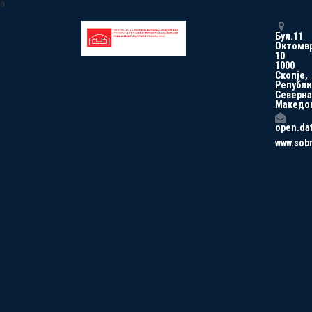
a
Бул.11
Октомв
10
1000
Скопје,
Републи
Северна
Македо
open.da
www.sob