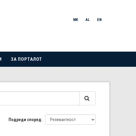
MK
AL
EN
И
ЗА ПОРТАЛОТ
Подреди според