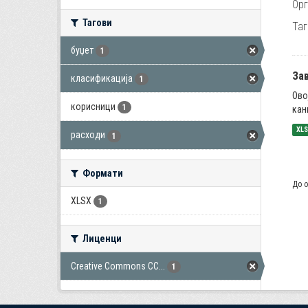
Орг
Тагови
Таг
буџет
1
За
класификација
1
Ово
корисници
1
кан
XL
расходи
1
Формати
До о
XLSX
1
Лиценци
Creative Commons CC...
1