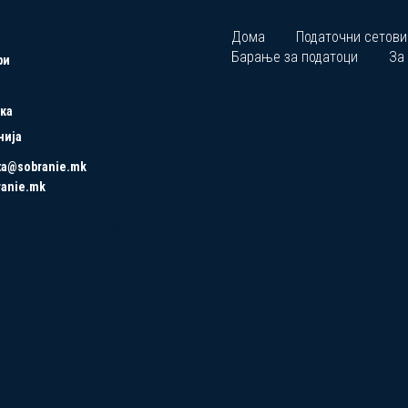
Дома
Податочни сетови
Барање за податоци
За
ри
ка
нија
ta@sobranie.mk
ranie.mk
Copyrights © 2021 All Rights Reserved by Asseco SEE.