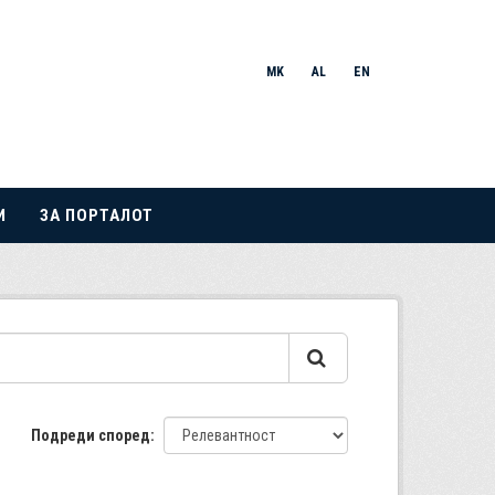
MK
AL
EN
И
ЗА ПОРТАЛОТ
Подреди според