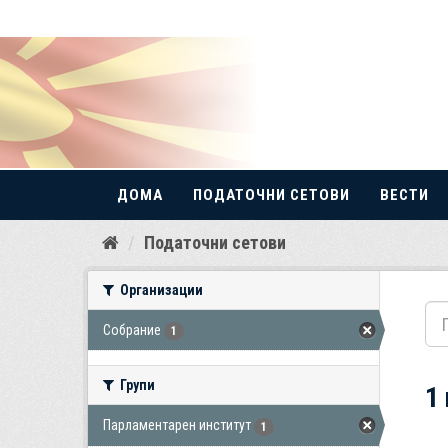
ДОМА
ПОДАТОЧНИ СЕТОВИ
ВЕСТИ
Прескокнете
Податочни сетови
до
содржина
Организации
Собрание
1
Групи
1
Парламентарен институт
1