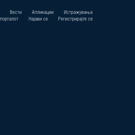
Вести
Апликации
Истражувања
 порталот
Најави се
Регистрирајте се