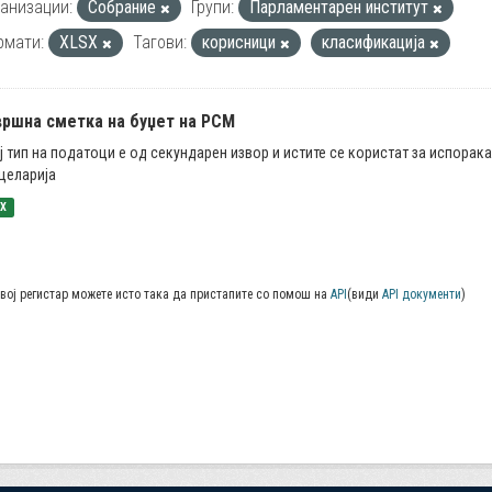
анизации:
Собрание
Групи:
Парламентарен институт
рмати:
XLSX
Тагови:
корисници
класификација
вршна сметка на буџет на РСМ
ј тип на податоци е од секундарен извор и истите се користат за испорак
целарија
SX
вој регистар можете исто така да пристапите со помош на
API
(види
API документи
)