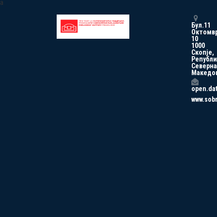
a
Бул.11
Октомв
10
1000
Скопје,
Републи
Северна
Македо
open.da
www.sob