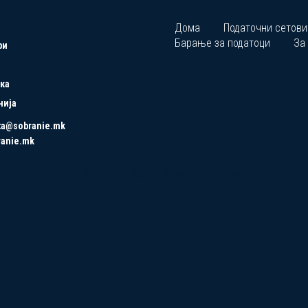
Дома
Податочни сетови
Барање за податоци
За
ри
ка
нија
ta@sobranie.mk
ranie.mk
Copyrights © 2021 All Rights Reserved by Asseco SEE.