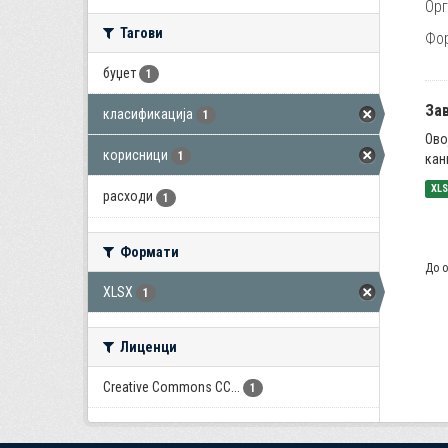
Орг
Тагови
Фо
буџет
1
За
класификација
1
Ово
корисници
1
кан
XL
расходи
1
Формати
До о
XLSX
1
Лиценци
Creative Commons CC...
1