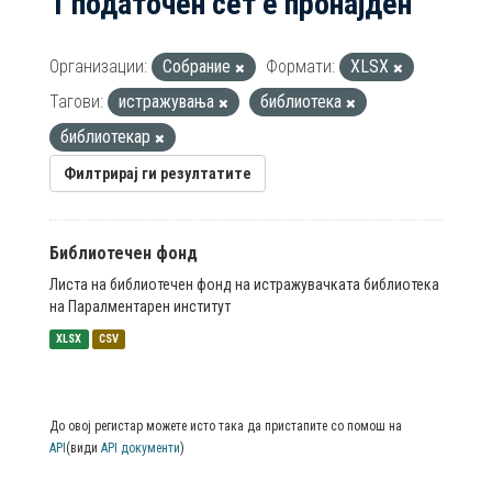
1 податочен сет е пронајден
Организации:
Собрание
Формати:
XLSX
Тагови:
истражувања
библиотека
библиотекар
Филтрирај ги резултатите
Библиотечен фонд
Листа на библиотечен фонд на истражувачката библиотека
на Паралментарен институт
XLSX
CSV
До овој регистар можете исто така да пристапите со помош на
API
(види
API документи
)