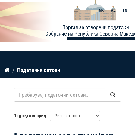
MK
AL
EN
Toggle
Портал за отворени податоци
naviga
Собрание на Република Северна Макед
Прескокнете
Податочни сетови
до
содржина
Подреди според