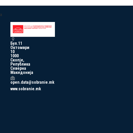
a
Бул.11
Октомври
10
1000
Скопје,
Република
Северна
Македонија
open.data@sobranie.mk
www.sobranie.mk