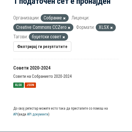
1 податочен сет е пронајден
Организации:
Собрание
Лиценци:
Creative Commons CCZero
Формати:
XLSX
Тагови:
буџетски совет
Филтрирај ги резултатите
Совети 2020-2024
Совети на Собранието 2020-2024
XLSX
JSON
До овој регистар можете исто така да пристапите со помош на
API
(види
API документи
)