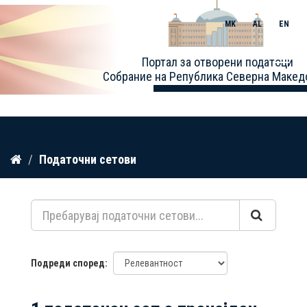
MK
AL
EN
Toggle
Портал за отворени податоци
naviga
Собрание на Република Северна Макед
Прескокнете
Податочни сетови
до
содржина
Подреди според