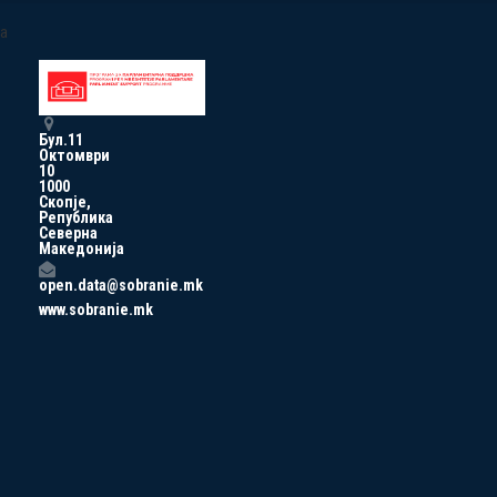
a
Бул.11
Октомври
10
1000
Скопје,
Република
Северна
Македонија
open.data@sobranie.mk
www.sobranie.mk