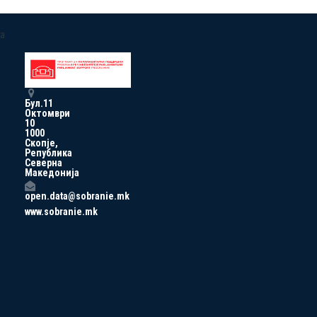
a
Бул.11
Октомври
10
1000
Скопје,
Република
Северна
Македонија
open.data@sobranie.mk
www.sobranie.mk