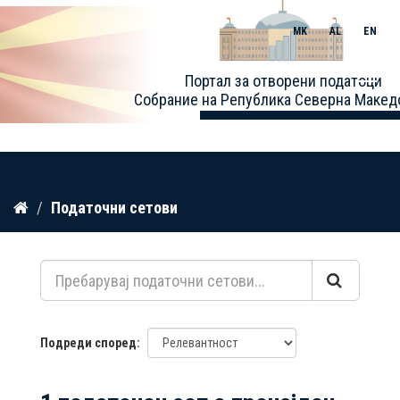
MK
AL
EN
Toggle
Портал за отворени податоци
naviga
Собрание на Република Северна Макед
Прескокнете
Податочни сетови
до
содржина
Подреди според