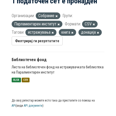
1 податочен сет е пронајден
Организации:
Собрание
Групи:
Парламентарен институт
Формати:
CSV
Тагови:
истражувања
книга
донација
Филтрирај ги резултатите
Библиотечен фонд
Листа на библиотечен фонд на истражувачката библиотека
на Паралментарен институт
XLSX
CSV
До овој регистар можете исто така да пристапите со помош на
API
(види
API документи
)