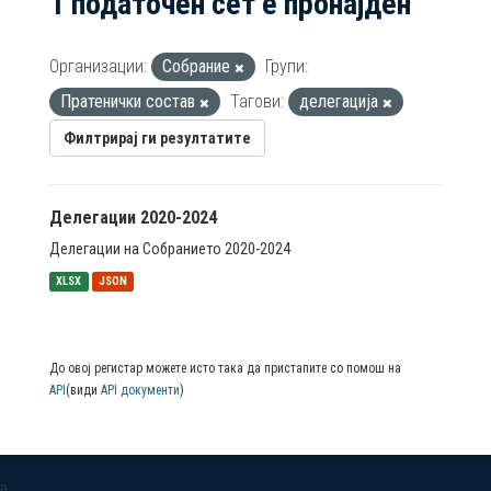
1 податочен сет е пронајден
Организации:
Собрание
Групи:
Пратенички состав
Тагови:
делегација
Филтрирај ги резултатите
Делегации 2020-2024
Делегации на Собранието 2020-2024
XLSX
JSON
До овој регистар можете исто така да пристапите со помош на
API
(види
API документи
)
a