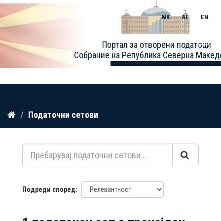
MK
AL
EN
Toggle
Портал за отворени податоци
naviga
Собрание на Република Северна Макед
Прескокнете
Податочни сетови
до
содржина
Подреди според