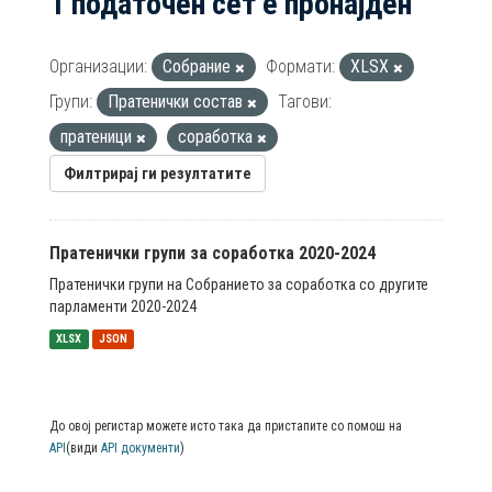
1 податочен сет е пронајден
Организации:
Собрание
Формати:
XLSX
Групи:
Пратенички состав
Тагови:
пратеници
соработка
Филтрирај ги резултатите
Пратенички групи за соработка 2020-2024
Пратенички групи на Собранието за соработка со другите
парламенти 2020-2024
XLSX
JSON
До овој регистар можете исто така да пристапите со помош на
API
(види
API документи
)