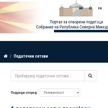
MK
AL
EN
Toggle
Портал за отворени податоци
naviga
Собрание на Република Северна Макед
Прескокнете
Податочни сетови
до
содржина
Подреди според