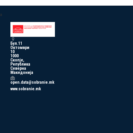
a
Бул.11
Октомври
10
1000
Скопје,
Република
Северна
Македонија
open.data@sobranie.mk
www.sobranie.mk