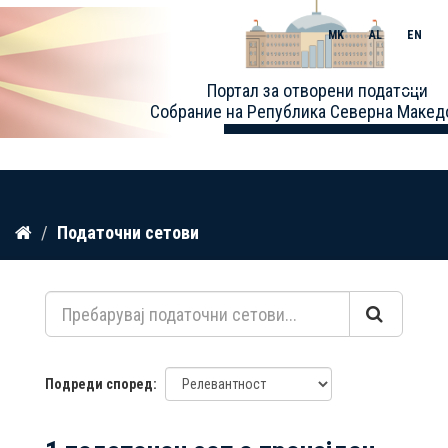
MK
AL
EN
Toggle
Портал за отворени податоци
naviga
Собрание на Република Северна Макед
Прескокнете
Податочни сетови
до
содржина
Подреди според