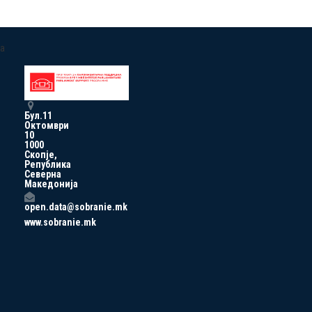
a
Бул.11
Октомври
10
1000
Скопје,
Република
Северна
Македонија
open.data@sobranie.mk
www.sobranie.mk