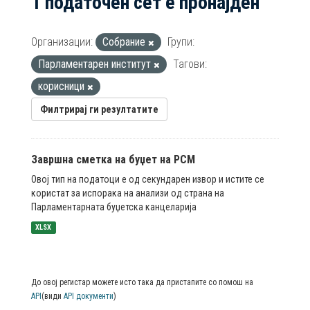
1 податочен сет е пронајден
Организации:
Собрание
Групи:
Парламентарен институт
Тагови:
корисници
Филтрирај ги резултатите
Завршна сметка на буџет на РСМ
Овој тип на податоци е од секундарен извор и истите се
користат за испорака на анализи од страна на
Парламентарната буџетска канцеларија
XLSX
До овој регистар можете исто така да пристапите со помош на
API
(види
API документи
)