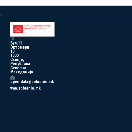
a
Бул.11
Октомври
10
1000
Скопје,
Република
Северна
Македонија
open.data@sobranie.mk
www.sobranie.mk