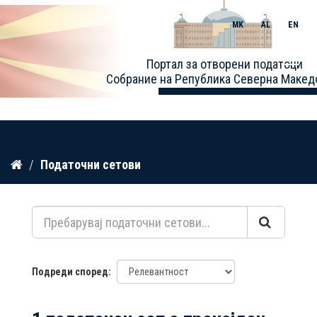
MK
AL
EN
Toggle
Портал за отворени податоци
naviga
Собрание на Република Северна Макед
Прескокнете
Податочни сетови
до
содржина
Подреди според