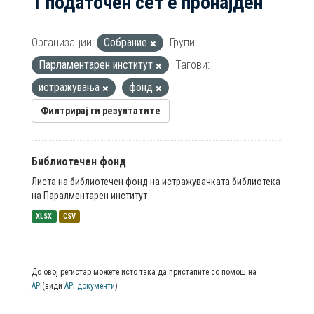
1 податочен сет е пронајден
Организации:
Собрание
Групи:
Парламентарен институт
Тагови:
истражувања
фонд
Филтрирај ги резултатите
Библиотечен фонд
Листа на библиотечен фонд на истражувачката библиотека
на Паралментарен институт
XLSX
CSV
До овој регистар можете исто така да пристапите со помош на
API
(види
API документи
)