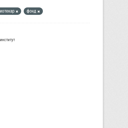
лиотекар
фонд
институт