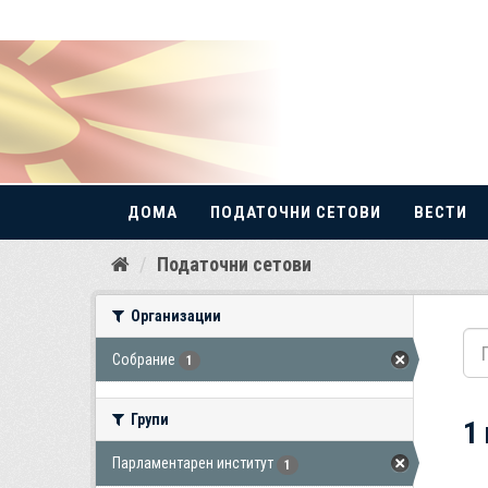
ДОМА
ПОДАТОЧНИ СЕТОВИ
ВЕСТИ
Прескокнете
Податочни сетови
до
содржина
Организации
Собрание
1
Групи
1
Парламентарен институт
1