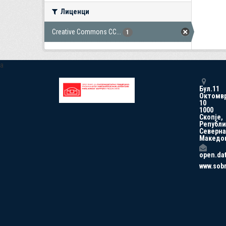
Лиценци
Creative Commons CC...
1
a
Бул.11
Октомв
10
1000
Скопје,
Републи
Северна
Македо
open.da
www.sob