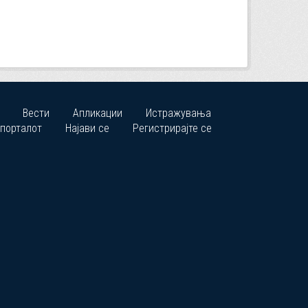
Вести
Апликации
Истражувања
 порталот
Најави се
Регистрирајте се