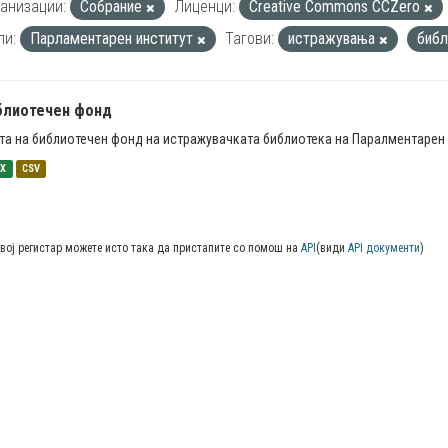
анизации:
Собрание
Лиценци:
Creative Commons CCZero
пи:
Парламентарен институт
Тагови:
истражувања
биб
блиотечен фонд
та на библиотечен фонд на истражувачката библиотека на Паралментарен 
SX
CSV
вој регистар можете исто така да пристапите со помош на
API
(види
API документи
)