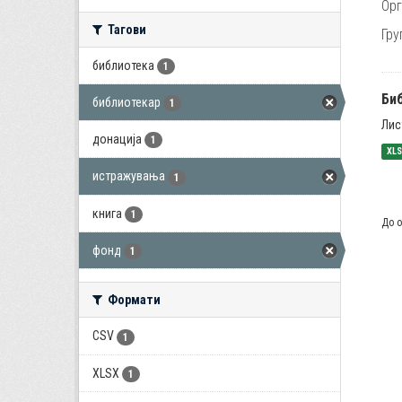
Орг
Тагови
Гру
библиотека
1
Би
библиотекар
1
Лис
донација
1
XL
истражувања
1
книга
1
До о
фонд
1
Формати
CSV
1
XLSX
1