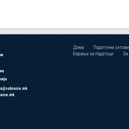
Дома
Податочни сетови
Барање за податоци
За
ри
ка
нија
ta@sobranie.mk
ranie.mk
Copyrights © 2021 All Rights Reserved by Asseco SEE.