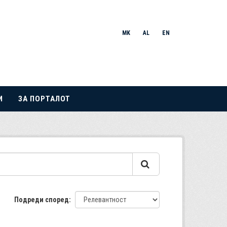
MK
AL
EN
И
ЗА ПОРТАЛОТ
Подреди според