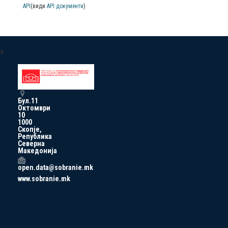
API
(види
API документи
)
a
Бул.11
Октомври
10
1000
Скопје,
Република
Северна
Македонија
open.data@sobranie.mk
www.sobranie.mk