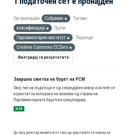
1 податочен сет е пронајден
Организации:
Собрание
Тагови:
класификација
Групи:
Парламентарен институт
Лиценци:
Creative Commons CCZero
Филтрирај ги резултатите
Завршна сметка на буџет на РСМ
Овој тип на податоци е од секундарен извор и истите се
користат за испорака на анализи од страна на
Парламентарната буџетска канцеларија
XLSX
До овој регистар можете исто така да пристапите со помош на