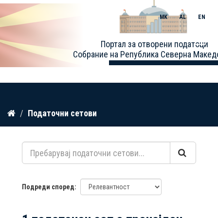
MK
AL
EN
Toggle
Портал за отворени податоци
naviga
Собрание на Република Северна Макед
Прескокнете
Податочни сетови
до
содржина
Подреди според