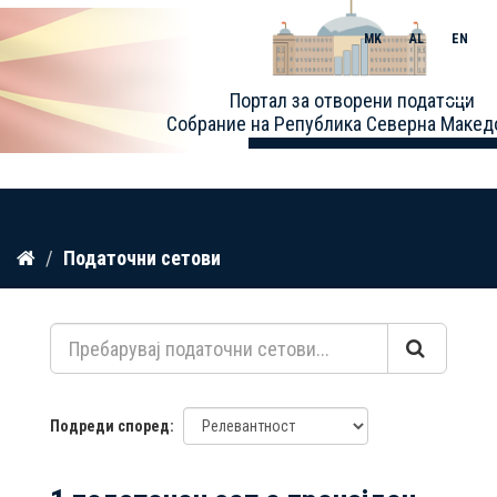
MK
AL
EN
Toggle
Портал за отворени податоци
naviga
Собрание на Република Северна Макед
Прескокнете
Податочни сетови
до
содржина
Подреди според