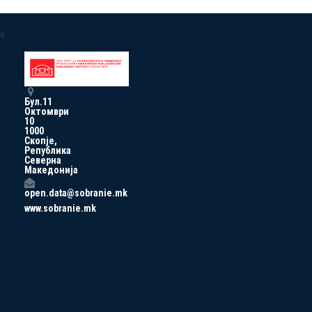
a
Бул.11
Октомври
10
1000
Скопје,
Република
Северна
Македонија
open.data@sobranie.mk
www.sobranie.mk