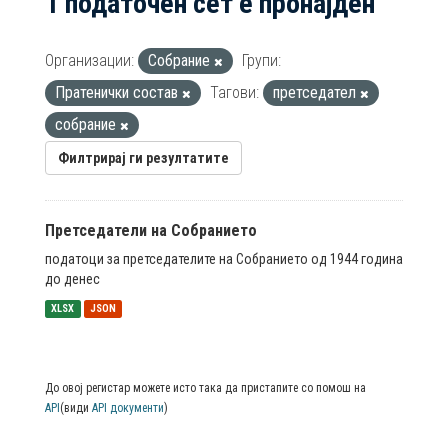
1 податочен сет е пронајден
Организации:
Собрание
Групи:
Пратенички состав
Тагови:
претседател
собрание
Филтрирај ги резултатите
Претседатели на Собранието
податоци за претседателите на Собранието од 1944 година
до денес
XLSX
JSON
До овој регистар можете исто така да пристапите со помош на
API
(види
API документи
)