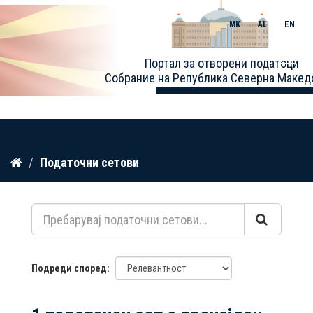
MK
AL
EN
Toggle
Портал за отворени податоци
naviga
Собрание на Република Северна Макед
Прескокнете
Податочни сетови
до
содржина
Подреди според