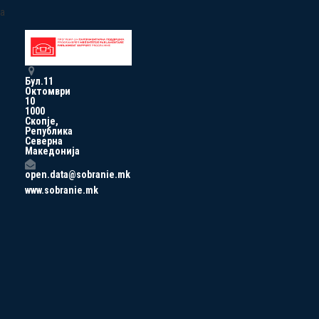
a
Бул.11
Октомври
10
1000
Скопје,
Република
Северна
Македонија
open.data@sobranie.mk
www.sobranie.mk