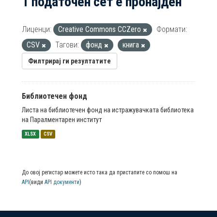
1 податочен сет е пронајден
Лиценци:
Creative Commons CCZero
Формати:
CSV
Тагови:
фонд
книга
Филтрирај ги резултатите
Библиотечен фонд
Листа на библиотечен фонд на истражувачката библиотека
на Паралментарен институт
XLSX
CSV
До овој регистар можете исто така да пристапите со помош на
API
(види
API документи
)