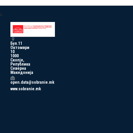
a
Бул.11
Октомври
10
1000
Скопје,
Република
Северна
Македонија
open.data@sobranie.mk
www.sobranie.mk