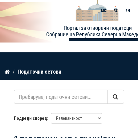
MK
AL
EN
Toggle
Портал за отворени податоци
naviga
Собрание на Република Северна Макед
Прескокнете
Податочни сетови
до
содржина
Подреди според