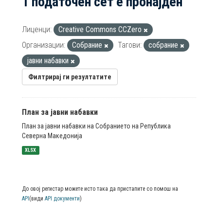
1 податочен сет е пронајден
Лиценци:
Creative Commons CCZero
Организации:
Собрание
Тагови:
собрание
јавни набавки
Филтрирај ги резултатите
План за јавни набавки
План за јавни набавки на Собранието на Република
Северна Македонија
XLSX
До овој регистар можете исто така да пристапите со помош на
API
(види
API документи
)