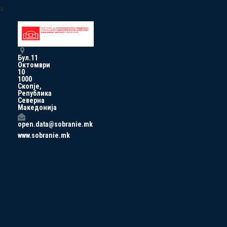
a
Бул.11
Октомври
10
1000
Скопје,
Република
Северна
Македонија
open.data@sobranie.mk
www.sobranie.mk