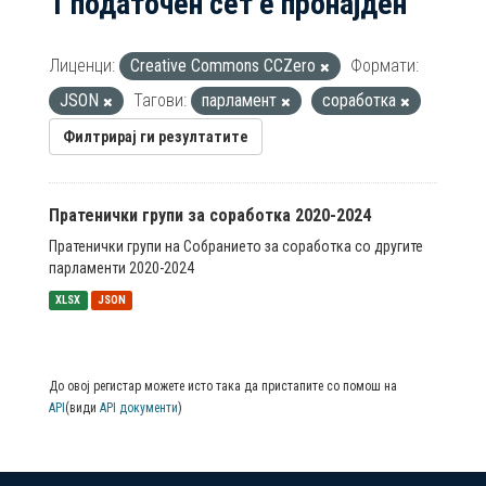
1 податочен сет е пронајден
Лиценци:
Creative Commons CCZero
Формати:
JSON
Тагови:
парламент
соработка
Филтрирај ги резултатите
Пратенички групи за соработка 2020-2024
Пратенички групи на Собранието за соработка со другите
парламенти 2020-2024
XLSX
JSON
До овој регистар можете исто така да пристапите со помош на
API
(види
API документи
)