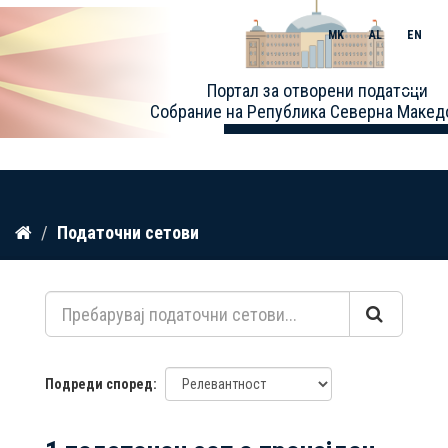
MK
AL
EN
Toggle
Портал за отворени податоци
naviga
Собрание на Република Северна Макед
Прескокнете
Податочни сетови
до
содржина
Подреди според