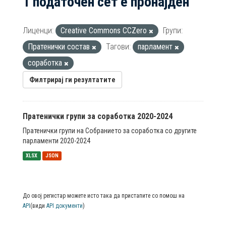
1 податочен сет е пронајден
Лиценци:
Creative Commons CCZero
Групи:
Пратенички состав
Тагови:
парламент
соработка
Филтрирај ги резултатите
Пратенички групи за соработка 2020-2024
Пратенички групи на Собранието за соработка со другите
парламенти 2020-2024
XLSX
JSON
До овој регистар можете исто така да пристапите со помош на
API
(види
API документи
)