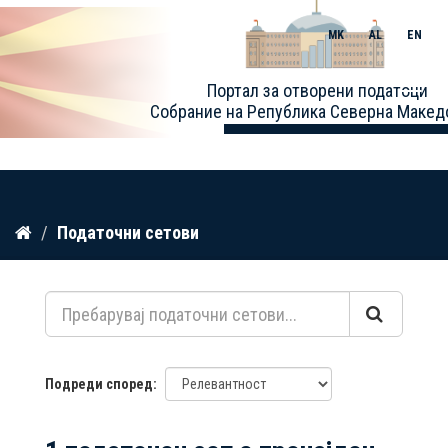
MK
AL
EN
Toggle
Портал за отворени податоци
naviga
Собрание на Република Северна Макед
Прескокнете
Податочни сетови
до
содржина
Подреди според