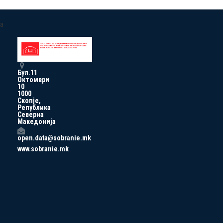
a
Бул.11
Октомври
10
1000
Скопје,
Република
Северна
Македонија
open.data@sobranie.mk
www.sobranie.mk