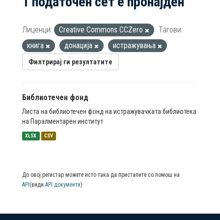
1 податочен сет е пронајден
Лиценци:
Creative Commons CCZero
Тагови:
книга
донација
истражувања
Филтрирај ги резултатите
Библиотечен фонд
Листа на библиотечен фонд на истражувачката библиотека
на Паралментарен институт
XLSX
CSV
До овој регистар можете исто така да пристапите со помош на
API
(види
API документи
)