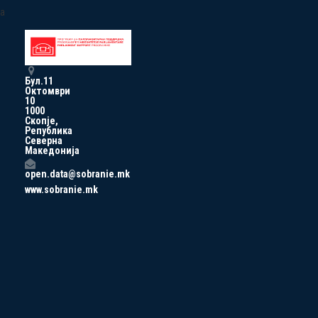
a
Бул.11
Октомври
10
1000
Скопје,
Република
Северна
Македонија
open.data@sobranie.mk
www.sobranie.mk