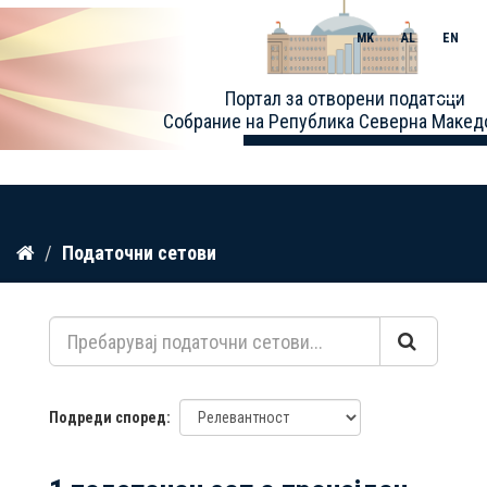
MK
AL
EN
Toggle
Портал за отворени податоци
naviga
Собрание на Република Северна Макед
Прескокнете
Податочни сетови
до
содржина
Подреди според