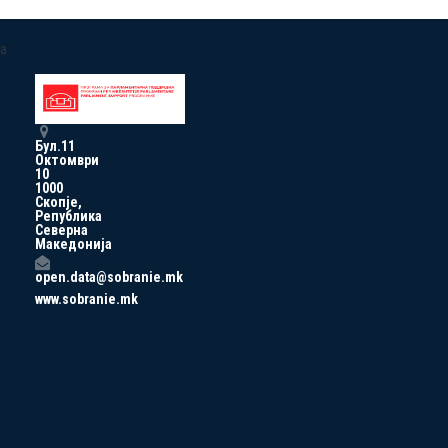
a
Бул.11
Октомври
10
1000
Скопје,
Република
Северна
Македонија
open.data@sobranie.mk
www.sobranie.mk