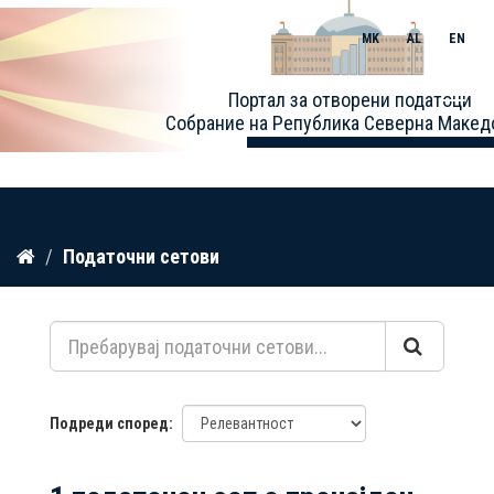
MK
AL
EN
Toggle
Портал за отворени податоци
naviga
Собрание на Република Северна Макед
Прескокнете
Податочни сетови
до
содржина
Подреди според