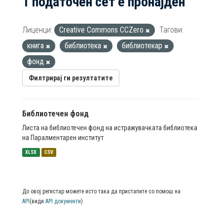
1 податочен сет е пронајден
Лиценци:
Creative Commons CCZero
Тагови:
книга
библиотека
библиотекар
фонд
Филтрирај ги резултатите
Библиотечен фонд
Листа на библиотечен фонд на истражувачката библиотека
на Паралментарен институт
XLSX
CSV
До овој регистар можете исто така да пристапите со помош на
API
(види
API документи
)