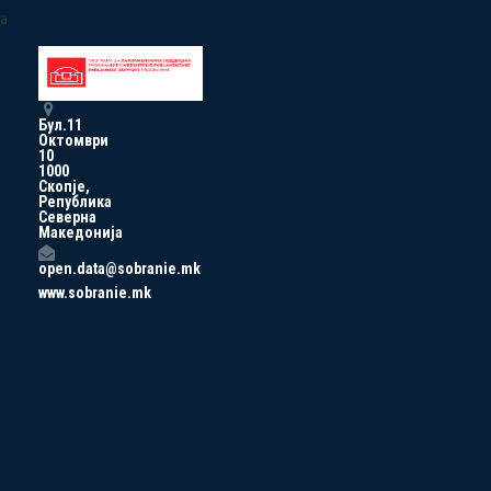
a
Бул.11
Октомври
10
1000
Скопје,
Република
Северна
Македонија
open.data@sobranie.mk
www.sobranie.mk