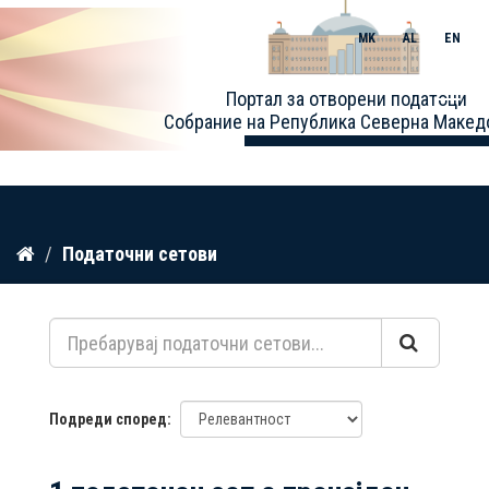
MK
AL
EN
Toggle
Портал за отворени податоци
naviga
Собрание на Република Северна Макед
Прескокнете
Податочни сетови
до
содржина
Подреди според