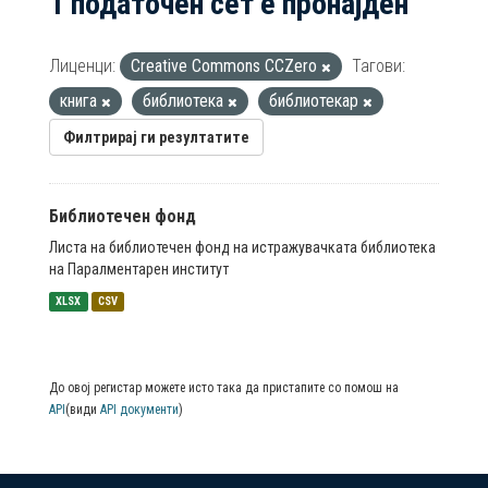
1 податочен сет е пронајден
Лиценци:
Creative Commons CCZero
Тагови:
книга
библиотека
библиотекар
Филтрирај ги резултатите
Библиотечен фонд
Листа на библиотечен фонд на истражувачката библиотека
на Паралментарен институт
XLSX
CSV
До овој регистар можете исто така да пристапите со помош на
API
(види
API документи
)