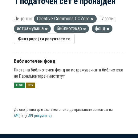
1 податочен сет е пронајден
Лиценци:
Creative Commons CCZero
Тагови:
истражувања
библиотекар
фонд
Филтрирај ги резултатите
Библиотечен фонд
Листа на библиотечен фонд на истражувачката библиотека
на Паралментарен институт
XLSX
CSV
До овој регистар можете исто така да пристапите со помош на
API
(види
API документи
)