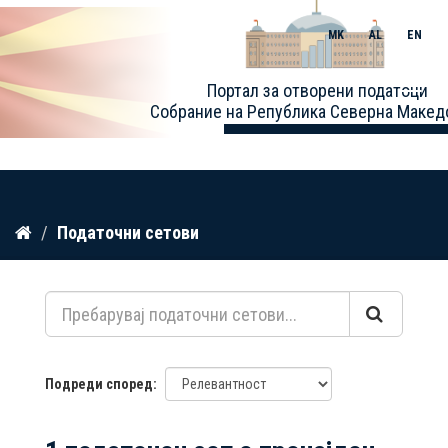
MK
AL
EN
Toggle
Портал за отворени податоци
naviga
Собрание на Република Северна Макед
Прескокнете
Податочни сетови
до
содржина
Подреди според