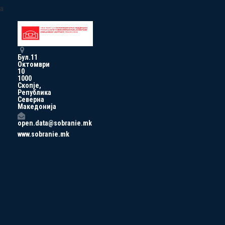
a
Бул.11
Октомври
10
1000
Скопје,
Република
Северна
Македонија
open.data@sobranie.mk
www.sobranie.mk