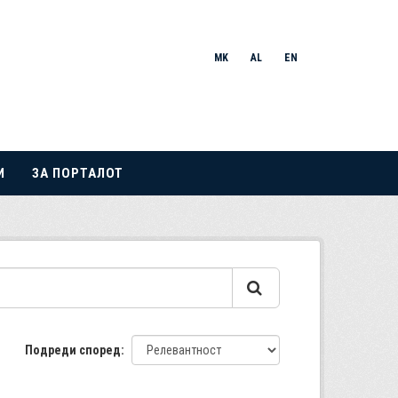
MK
AL
EN
И
ЗА ПОРТАЛОТ
Подреди според