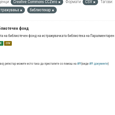
енци:
Creative Commons CCZero
Формати:
CSV
Тагови:
стражувања
библиотекар
блиотечен фонд
та на библиотечен фонд на истражувачката библиотека на Паралментарен 
SX
CSV
вој регистар можете исто така да пристапите со помош на
API
(види
API документи
)