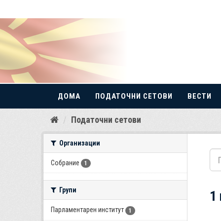
ДОМА
ПОДАТОЧНИ СЕТОВИ
ВЕСТИ
Прескокнете
Податочни сетови
до
содржина
Организации
Собрание
1
Групи
1
Парламентарен институт
1