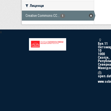
Лиценци
Creative Commons CC...
1
a
Бул.11
Октомв
10
1000
Скопје,
Републи
Северна
Македо
open.da
www.sob