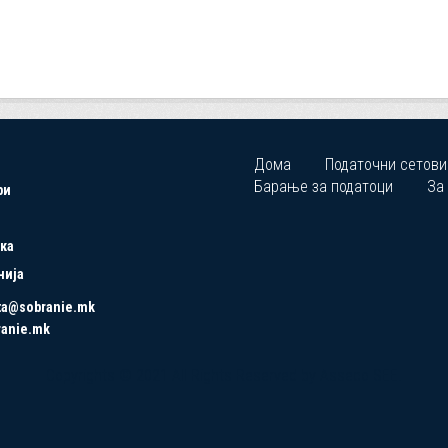
Дома
Податочни сетови
Барање за податоци
За
ри
ка
нија
ta@sobranie.mk
ranie.mk
Copyrights © 2021 All Rights Reserved by Asseco SEE.