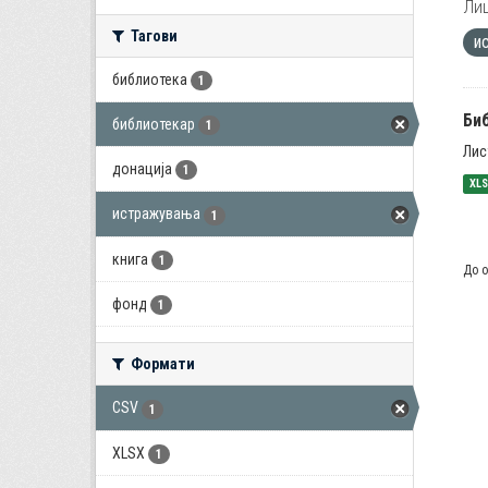
Лиц
Тагови
и
библиотека
1
Би
библиотекар
1
Лис
донација
1
XL
истражувања
1
книга
1
До о
фонд
1
Формати
CSV
1
XLSX
1