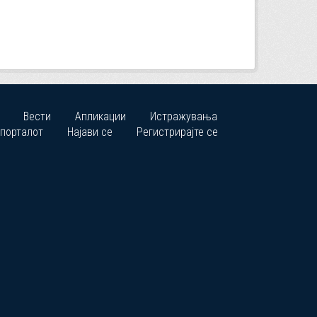
Вести
Апликации
Истражувања
 порталот
Најави се
Регистрирајте се