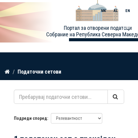
MK
AL
EN
Toggle
Портал за отворени податоци
naviga
Собрание на Република Северна Макед
Прескокнете
Податочни сетови
до
содржина
Подреди според