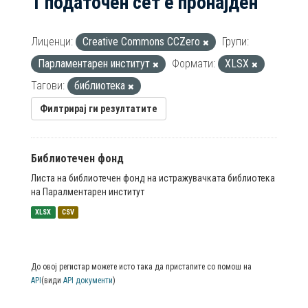
1 податочен сет е пронајден
Лиценци:
Creative Commons CCZero
Групи:
Парламентарен институт
Формати:
XLSX
Тагови:
библиотека
Филтрирај ги резултатите
Библиотечен фонд
Листа на библиотечен фонд на истражувачката библиотека
на Паралментарен институт
XLSX
CSV
До овој регистар можете исто така да пристапите со помош на
API
(види
API документи
)