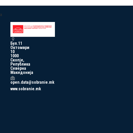
a
Бул.11
Октомври
10
1000
Скопје,
Република
Северна
Македонија
open.data@sobranie.mk
www.sobranie.mk