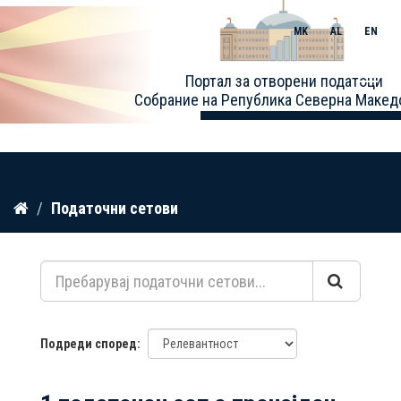
MK
AL
EN
Toggle
Портал за отворени податоци
naviga
Собрание на Република Северна Макед
Прескокнете
Податочни сетови
до
содржина
Подреди според