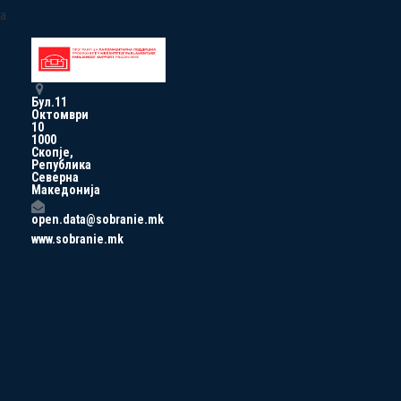
a
Бул.11
Октомври
10
1000
Скопје,
Република
Северна
Македонија
open.data@sobranie.mk
www.sobranie.mk