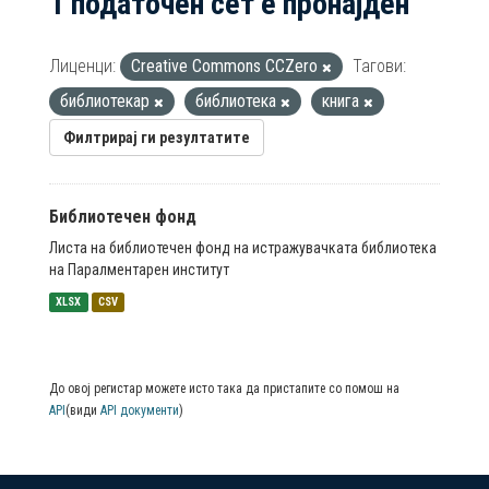
1 податочен сет е пронајден
Лиценци:
Creative Commons CCZero
Тагови:
библиотекар
библиотека
книга
Филтрирај ги резултатите
Библиотечен фонд
Листа на библиотечен фонд на истражувачката библиотека
на Паралментарен институт
XLSX
CSV
До овој регистар можете исто така да пристапите со помош на
API
(види
API документи
)