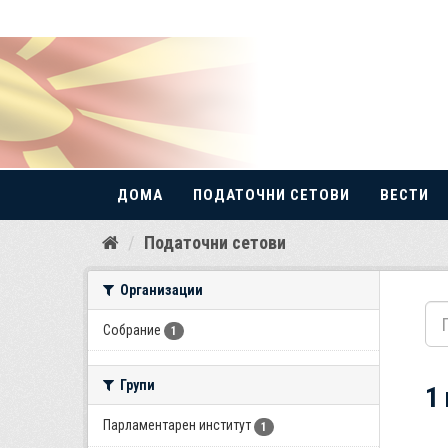
ДОМА
ПОДАТОЧНИ СЕТОВИ
ВЕСТИ
Прескокнете
Податочни сетови
до
содржина
Организации
Собрание
1
Групи
1
Парламентарен институт
1