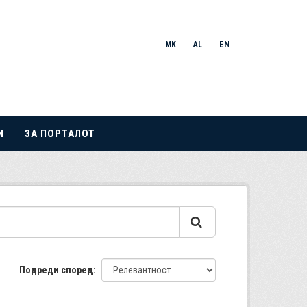
MK
AL
EN
И
ЗА ПОРТАЛОТ
Подреди според