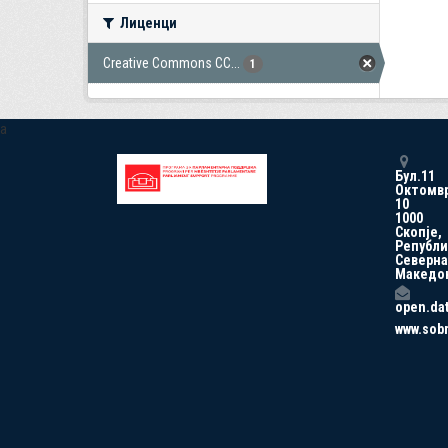
Лиценци
Creative Commons CC...
1
a
Бул.11
Октомв
10
1000
Скопје,
Републи
Северна
Македо
open.da
www.sob