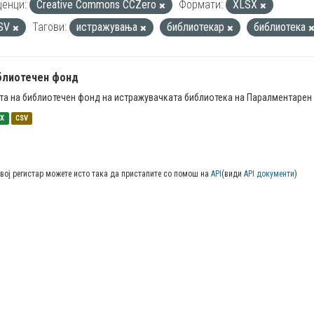
енци:
Creative Commons CCZero
Формати:
XLSX
SV
Тагови:
истражувања
библиотекар
библиотека
блиотечен фонд
та на библиотечен фонд на истражувачката библиотека на Паралментарен 
SX
CSV
вој регистар можете исто така да пристапите со помош на
API
(види
API документи
)