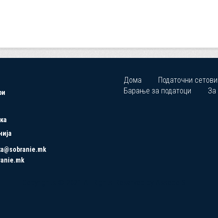
Дома
Податочни сетови
Барање за податоци
За
ри
ка
нија
ta@sobranie.mk
ranie.mk
Copyrights © 2021 All Rights Reserved by Asseco SEE.