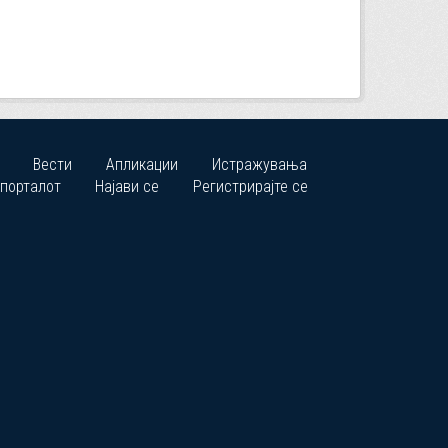
Вести
Апликации
Истражувања
 порталот
Најави се
Регистрирајте се