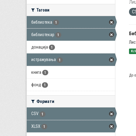
Лиц
Тагови
C
библиотека
1
Би
библиотекар
1
Лис
донација
1
XL
истражувања
1
книга
1
До о
фонд
1
Формати
CSV
1
XLSX
1