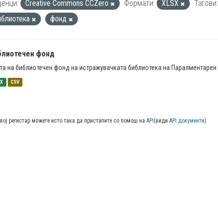
енци:
Creative Commons CCZero
Формати:
XLSX
Тагови:
иблиотека
фонд
блиотечен фонд
та на библиотечен фонд на истражувачката библиотека на Паралментарен 
SX
CSV
вој регистар можете исто така да пристапите со помош на
API
(види
API документи
)