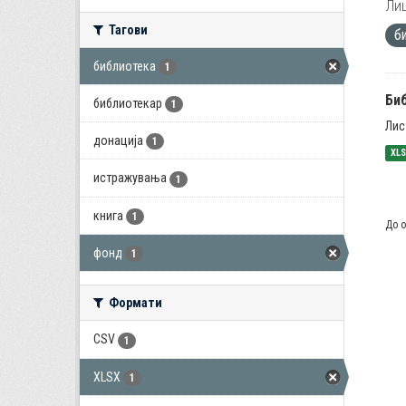
Лиц
Тагови
б
библиотека
1
Би
библиотекар
1
Лис
донација
1
XL
истражувања
1
книга
1
До о
фонд
1
Формати
CSV
1
XLSX
1