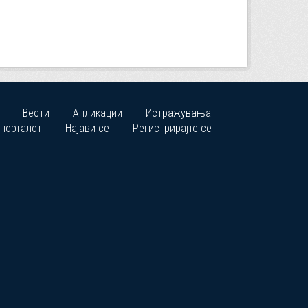
Вести
Апликации
Истражувања
 порталот
Најави се
Регистрирајте се