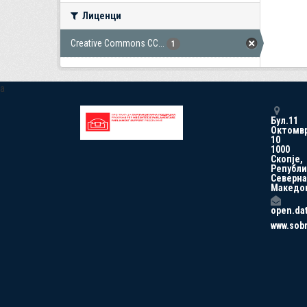
Лиценци
Creative Commons CC...
1
a
Бул.11
Октомв
10
1000
Скопје,
Републи
Северна
Македо
open.da
www.sob