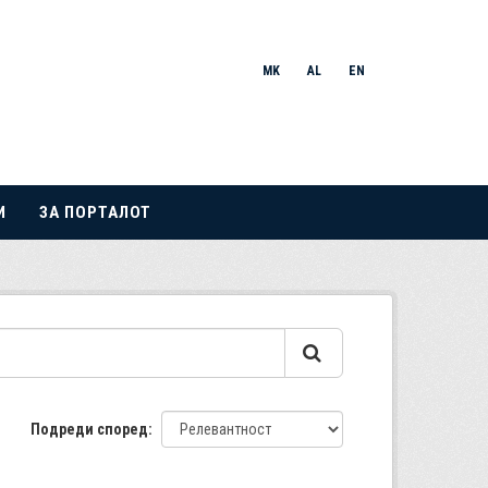
MK
AL
EN
И
ЗА ПОРТАЛОТ
Подреди според