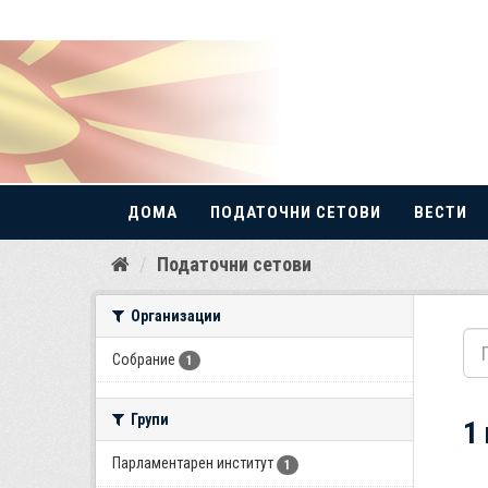
ДОМА
ПОДАТОЧНИ СЕТОВИ
ВЕСТИ
Прескокнете
Податочни сетови
до
содржина
Организации
Собрание
1
Групи
1
Парламентарен институт
1