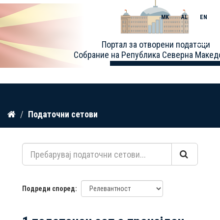
MK
AL
EN
Toggle
Портал за отворени податоци
naviga
Собрание на Република Северна Макед
Прескокнете
Податочни сетови
до
содржина
Подреди според