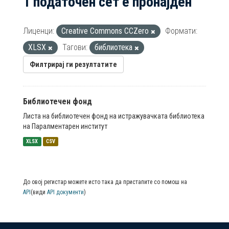
1 податочен сет е пронајден
Лиценци:
Creative Commons CCZero
Формати:
XLSX
Тагови:
библиотека
Филтрирај ги резултатите
Библиотечен фонд
Листа на библиотечен фонд на истражувачката библиотека
на Паралментарен институт
XLSX
CSV
До овој регистар можете исто така да пристапите со помош на
API
(види
API документи
)