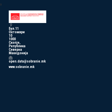
a
Бул.11
Октомври
10
1000
Скопје,
Република
Северна
Македонија
open.data@sobranie.mk
www.sobranie.mk