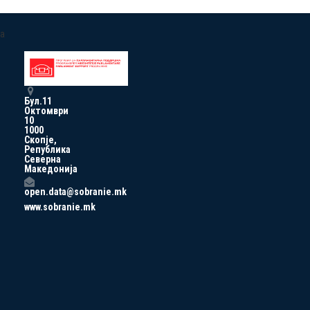
a
Бул.11
Октомври
10
1000
Скопје,
Република
Северна
Македонија
open.data@sobranie.mk
www.sobranie.mk