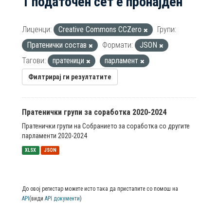
1 податочен сет е пронајден
Лиценци:
Creative Commons CCZero
Групи:
Пратенички состав
Формати:
JSON
Тагови:
пратеници
парламент
Филтрирај ги резултатите
Пратенички групи за соработка 2020-2024
Пратенички групи на Собранието за соработка со другите
парламенти 2020-2024
XLSX
JSON
До овој регистар можете исто така да пристапите со помош на
API
(види
API документи
)