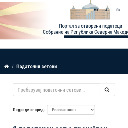
MK
AL
EN
Toggle
Портал за отворени податоци
naviga
Собрание на Република Северна Макед
Прескокнете
Податочни сетови
до
содржина
Подреди според