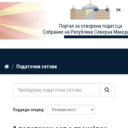
MK
AL
EN
Toggle
Портал за отворени податоци
naviga
Собрание на Република Северна Макед
Прескокнете
Податочни сетови
до
содржина
Подреди според