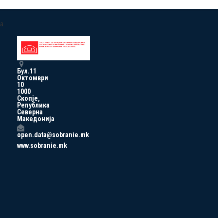
a
Бул.11
Октомври
10
1000
Скопје,
Република
Северна
Македонија
open.data@sobranie.mk
www.sobranie.mk