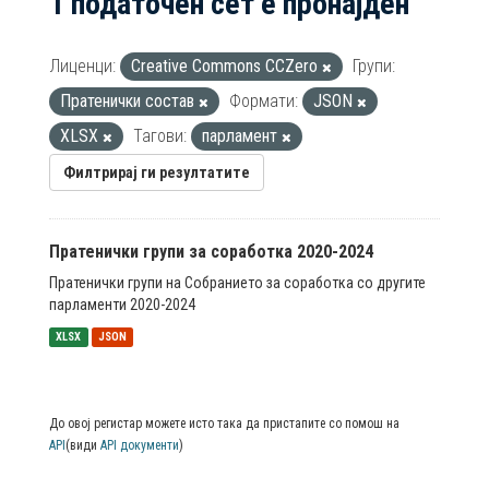
1 податочен сет е пронајден
Лиценци:
Creative Commons CCZero
Групи:
Пратенички состав
Формати:
JSON
XLSX
Тагови:
парламент
Филтрирај ги резултатите
Пратенички групи за соработка 2020-2024
Пратенички групи на Собранието за соработка со другите
парламенти 2020-2024
XLSX
JSON
До овој регистар можете исто така да пристапите со помош на
API
(види
API документи
)