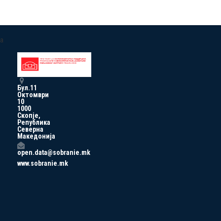
a
Бул.11
Октомври
10
1000
Скопје,
Република
Северна
Македонија
open.data@sobranie.mk
www.sobranie.mk