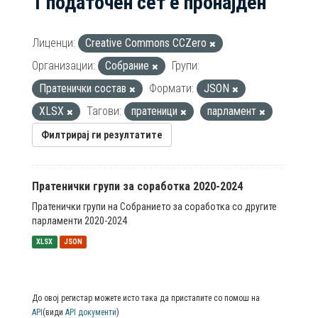
1 податочен сет е пронајден
Лиценци:
Creative Commons CCZero
Организации:
Собрание
Групи:
Пратенички состав
Формати:
JSON
XLSX
Тагови:
пратеници
парламент
Филтрирај ги резултатите
Пратенички групи за соработка 2020-2024
Пратенички групи на Собранието за соработка со другите
парламенти 2020-2024
XLSX
JSON
До овој регистар можете исто така да пристапите со помош на
API
(види
API документи
)