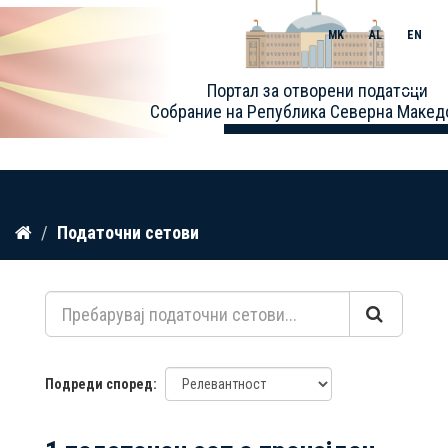
MK
AL
EN
Toggle
Портал за отворени податоци
naviga
Собрание на Република Северна Макед
Прескокнете
Податочни сетови
до
содржина
Подреди според