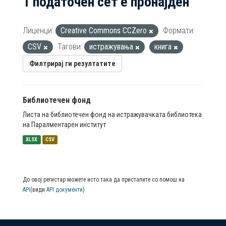
1 податочен сет е пронајден
Лиценци:
Creative Commons CCZero
Формати:
CSV
Тагови:
истражувања
книга
Филтрирај ги резултатите
Библиотечен фонд
Листа на библиотечен фонд на истражувачката библиотека
на Паралментарен институт
XLSX
CSV
До овој регистар можете исто така да пристапите со помош на
API
(види
API документи
)