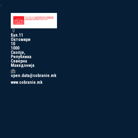
a
Бул.11
Октомври
10
1000
Скопје,
Република
Северна
Македонија
open.data@sobranie.mk
www.sobranie.mk