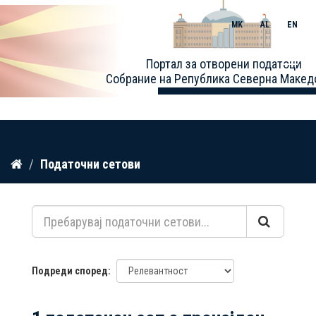
MK
AL
EN
Toggle
Портал за отворени податоци
naviga
Собрание на Република Северна Макед
Прескокнете
Податочни сетови
до
содржина
Подреди според