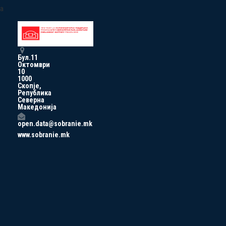
a
Бул.11
Октомври
10
1000
Скопје,
Република
Северна
Македонија
open.data@sobranie.mk
www.sobranie.mk