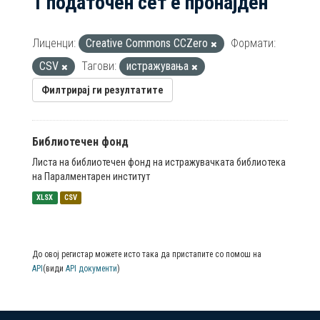
1 податочен сет е пронајден
Лиценци:
Creative Commons CCZero
Формати:
CSV
Тагови:
истражувања
Филтрирај ги резултатите
Библиотечен фонд
Листа на библиотечен фонд на истражувачката библиотека
на Паралментарен институт
XLSX
CSV
До овој регистар можете исто така да пристапите со помош на
API
(види
API документи
)