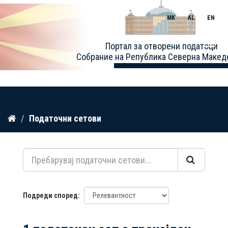
MK
AL
EN
Toggle
Портал за отворени податоци
naviga
Собрание на Република Северна Макед
Прескокнете
Податочни сетови
до
содржина
Подреди според