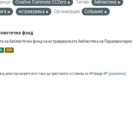
енци:
Creative Commons CCZero
Тагови:
библиотека
нига
истражувања
Организации:
Собрание
блиотечен фонд
та на библиотечен фонд на истражувачката библиотека на Паралментарен 
SX
CSV
вој регистар можете исто така да пристапите со помош на
API
(види
API документи
)