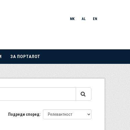
MK
AL
EN
И
ЗА ПОРТАЛОТ
Подреди според