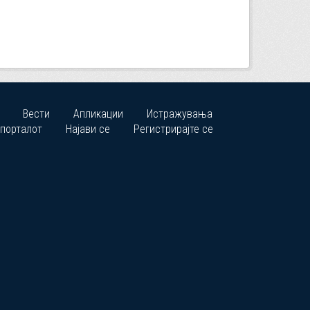
Вести
Апликации
Истражувања
 порталот
Најави се
Регистрирајте се