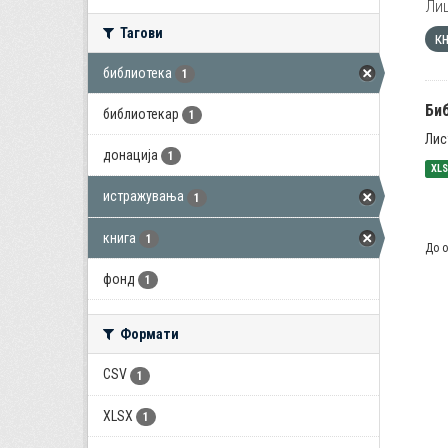
Лиц
Тагови
к
библиотека
1
Би
библиотекар
1
Лис
донација
1
XL
истражувања
1
книга
1
До о
фонд
1
Формати
CSV
1
XLSX
1