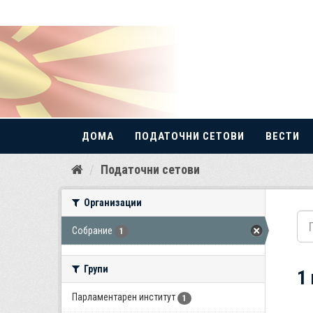
ДОМА
ПОДАТОЧНИ СЕТОВИ
ВЕСТИ
Прескокнете
Податочни сетови
до
содржина
Организации
Собрание
1
Групи
1
Парламентарен институт
1