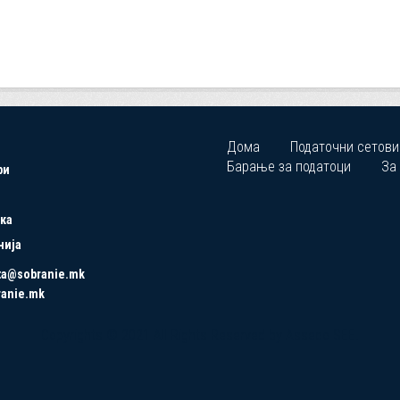
Дома
Податочни сетови
Барање за податоци
За
ри
ка
нија
ta@sobranie.mk
ranie.mk
Copyrights © 2021 All Rights Reserved by Asseco SEE.