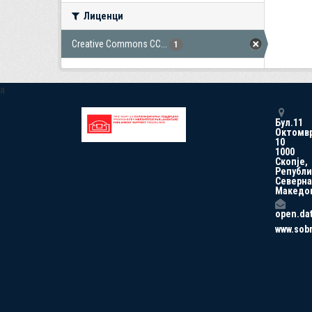
Лиценци
Creative Commons CC...
1
a
Бул.11
Октомв
10
1000
Скопје,
Републи
Северна
Македо
open.da
www.sob