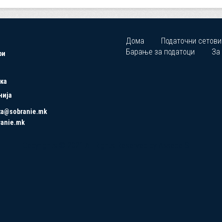
Дома
Податочни сетови
Барање за податоци
За
ри
ка
нија
ta@sobranie.mk
ranie.mk
Copyrights © 2021 All Rights Reserved by Asseco SEE.