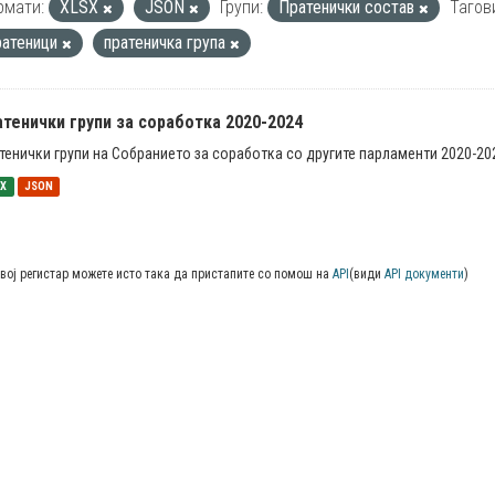
рмати:
XLSX
JSON
Групи:
Пратенички состав
Тагов
ратеници
пратеничка група
тенички групи за соработка 2020-2024
тенички групи на Собранието за соработка со другите парламенти 2020-20
SX
JSON
вој регистар можете исто така да пристапите со помош на
API
(види
API документи
)