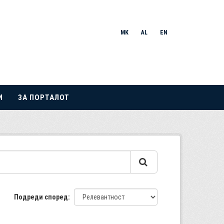
MK
AL
EN
И
ЗА ПОРТАЛОТ
Подреди според