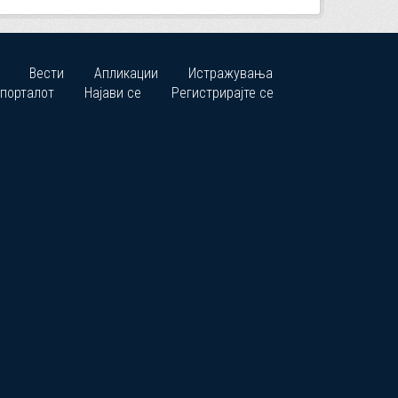
Вести
Апликации
Истражувања
 порталот
Најави се
Регистрирајте се