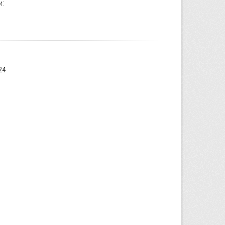
и:
24