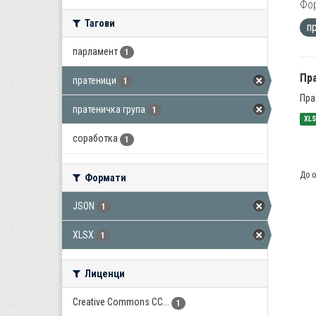
Фо
Тагови
п
парламент
1
Пра
пратеници
1
Пра
пратеничка група
1
XL
соработка
1
До о
Формати
JSON
1
XLSX
1
Лиценци
Creative Commons CC...
1