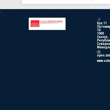
a
Бул.11
Октомв
10
1000
Скопје,
Републи
Северна
Македо
open.da
www.sob