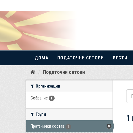
ДОМА
ПОДАТОЧНИ СЕТОВИ
ВЕСТИ
Прескокнете
Податочни сетови
до
содржина
Организации
Собрание
1
Групи
1
Пратенички состав
1