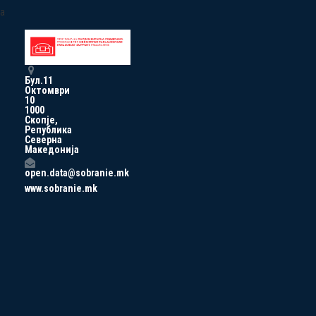
a
Бул.11
Октомври
10
1000
Скопје,
Република
Северна
Македонија
open.data@sobranie.mk
www.sobranie.mk