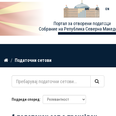
MK
AL
EN
Toggle
Портал за отворени податоци
naviga
Собрание на Република Северна Макед
Прескокнете
Податочни сетови
до
содржина
Подреди според