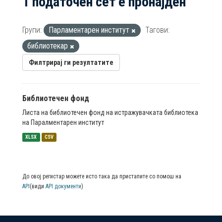
1 податочен сет е пронајден
Групи:
Парламентарен институт
Тагови:
библиотекар
Филтрирај ги резултатите
Библиотечен фонд
Листа на библиотечен фонд на истражувачката библиотека
на Паралментарен институт
XLSX
CSV
До овој регистар можете исто така да пристапите со помош на
API
(види
API документи
)