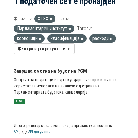
1 податочен сет е пронајден
Формати:
XLSX
Групи:
Парламентарен институт
Тагови:
корисници
класификација
расходи
Филтрирај ги резултатите
Завршна сметка на буџет на РСМ
Овој тип на податоци е од секундарен извор и истите се
користат за испорака на анализи од страна на
Парламентарната буџетска канцеларија
XLSX
До овој регистар можете исто така да пристапите со помош на
API
(види
API документи
)