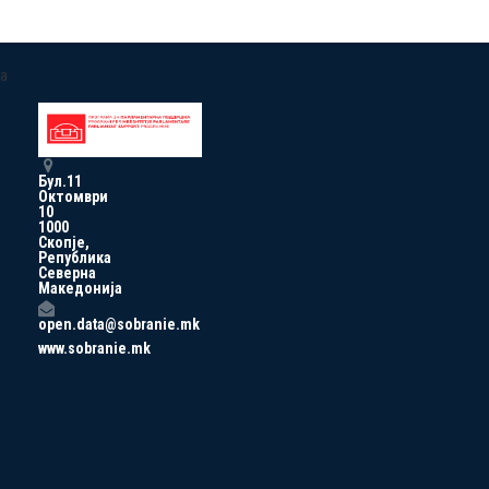
a
Бул.11
Октомври
10
1000
Скопје,
Република
Северна
Македонија
open.data@sobranie.mk
www.sobranie.mk