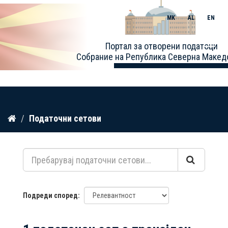
MK
AL
EN
Toggle
Портал за отворени податоци
naviga
Собрание на Република Северна Макед
Прескокнете
Податочни сетови
до
содржина
Подреди според