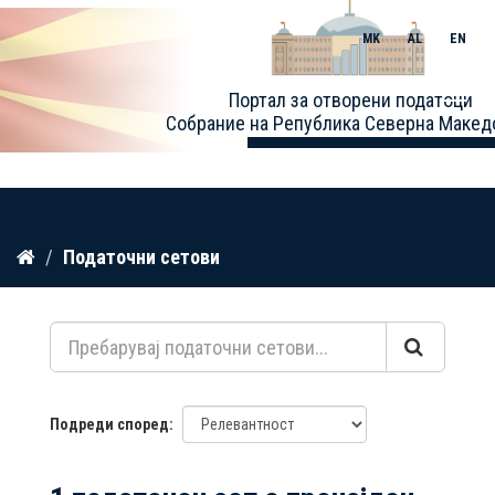
MK
AL
EN
Toggle
Портал за отворени податоци
naviga
Собрание на Република Северна Макед
Прескокнете
Податочни сетови
до
содржина
Подреди според