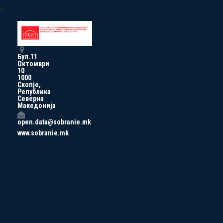
a
Бул.11
Октомври
10
1000
Скопје,
Република
Северна
Македонија
open.data@sobranie.mk
www.sobranie.mk