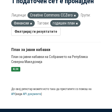
1 податочен сет е пронајден
Лиценци:
Creative Commons CCZero
Групи:
Финансии
Тагови:
годишен план
Филтрирај ги резултатите
План за јавни набавки
План за јавни набавки на Собранието на Република
Северна Македонија
XLSX
До овој регистар можете исто така да пристапите со помош на
API
(види
API документи
)